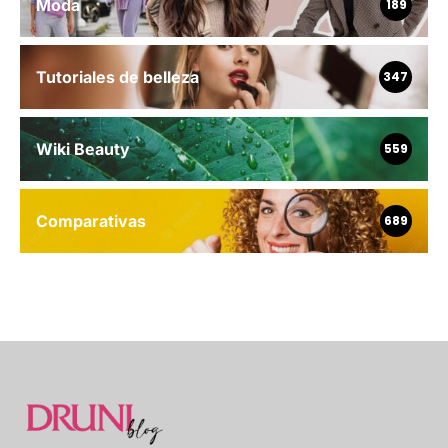
Moda
189
Tutoriales de belleza
347
Wiki Beauty
559
Comparativas
689