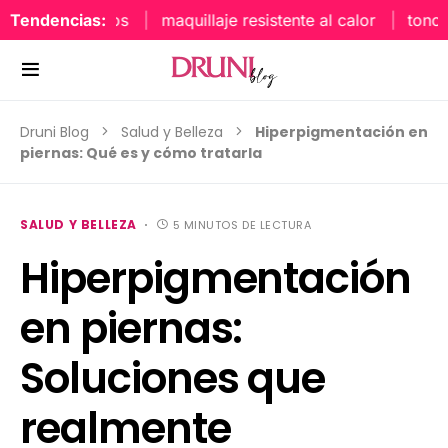
Tendencias:
maquillaje resistente al calor
tonos uña
Druni Blog
Salud y Belleza
Hiperpigmentación en
piernas: Qué es y cómo tratarla
SALUD Y BELLEZA
5 MINUTOS DE LECTURA
Hiperpigmentación
en piernas:
Soluciones que
realmente