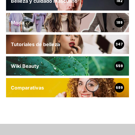
Belleza y cuidado masculino
182
Moda
189
Tutoriales de belleza
347
Wiki Beauty
559
Comparativas
689