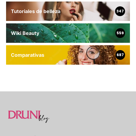
Tutoriales de belleza
347
Wiki Beauty
559
Comparativas
687