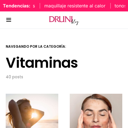
Tendencias:
maquillaje resistente al calor
tonos uñ
NAVEGANDO POR LA CATEGORÍA:
Vitaminas
40 posts