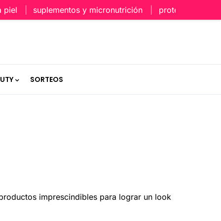
suplementos y micronutrición
protección capilar en ve
AUTY
SORTEOS
productos imprescindibles para lograr un look