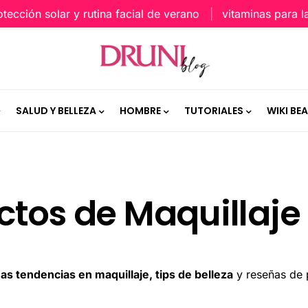
solar y rutina facial de verano
vitaminas para la piel
SALUD Y BELLEZA
HOMBRE
TUTORIALES
WIKI BE
ctos de Maquillaje
mas tendencias en maquillaje, tips de belleza
y reseñas de 