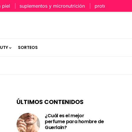
suplementos y micronutrición
protección capilar en
AUTY
SORTEOS
ÚLTIMOS CONTENIDOS
¿Cuál es el mejor
perfume para hombre de
Guerlain?