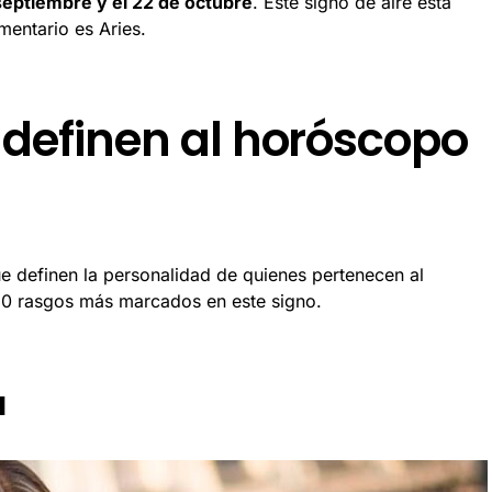
septiembre y el 22 de octubre
. Este signo de aire está
entario es Aries.
 definen al horóscopo
e definen la personalidad de quienes pertenecen al
10 rasgos más marcados en este signo.
a