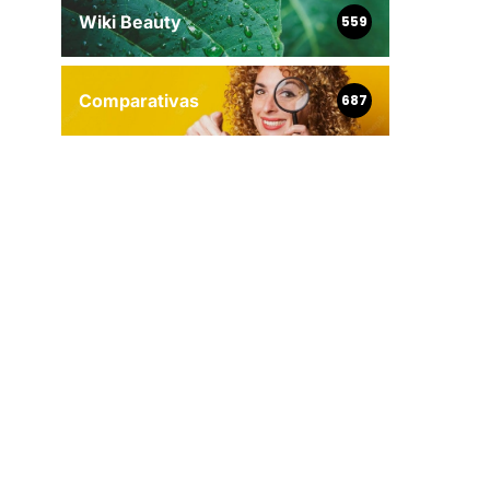
Wiki Beauty
559
Comparativas
687