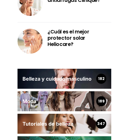
antiarrugas Clinique?
¿Cuál es el mejor
protector solar
Heliocare?
Belleza y cuidado masculino
182
Moda
189
Tutoriales de belleza
347