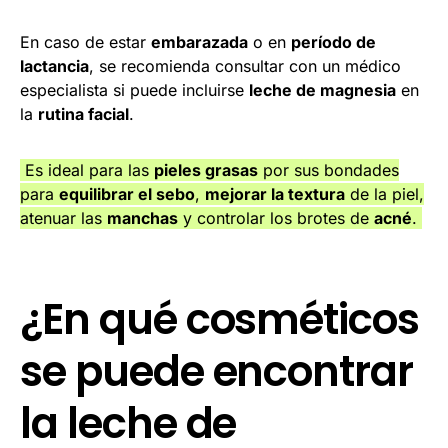
En caso de estar
embarazada
o en
período de
lactancia
, se recomienda consultar con un médico
especialista si puede incluirse
leche de magnesia
en
la
rutina facial
.
Es ideal para las
pieles grasas
por sus bondades
para
equilibrar el sebo
,
mejorar la textura
de la piel,
atenuar las
manchas
y controlar los brotes de
acné
.
¿En qué cosméticos
se puede encontrar
la leche de