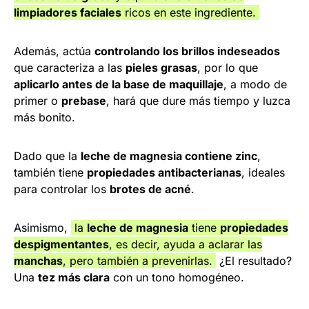
limpiadores faciales
ricos en este ingrediente.
Además, actúa
controlando los brillos indeseados
que caracteriza a las
pieles grasas
, por lo que
aplicarlo antes de la base de maquillaje
, a modo de
primer o
prebase
, hará que dure más tiempo y luzca
más bonito.
Dado que la
leche de magnesia contiene zinc
,
también tiene
propiedades antibacterianas
, ideales
para controlar los
brotes de acné
.
Asimismo,
la
leche de magnesia
tiene
propiedades
despigmentantes
, es decir, ayuda a aclarar las
manchas
, pero también a prevenirlas.
¿El resultado?
Una
tez más clara
con un tono homogéneo.