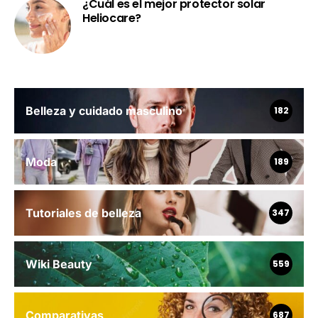
¿Cuál es el mejor protector solar
Heliocare?
Belleza y cuidado masculino
182
Moda
189
Tutoriales de belleza
347
Wiki Beauty
559
Comparativas
687