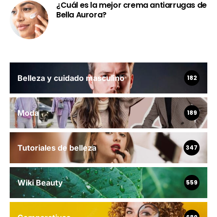
¿Cuál es la mejor crema antiarrugas de
Bella Aurora?
Belleza y cuidado masculino
182
Moda
189
Tutoriales de belleza
347
Wiki Beauty
559