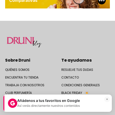
Comparativas
689
Sobre Druni
Te ayudamos
QUIÉNES SOMOS
RESUELVE TUS DUDAS
ENCUENTRA TU TIENDA
CONTACTO
TRABAJA CON NOSOTROS
CONDICIONES GENERALES
CLUB PERFUMERÍA
BLACK FRIDAY
×
Añádenos a tus favoritos en Google
BRAND AMBASSADOR
CYBER MONDAY
Así verás directamente nuestros contenidos
COLABORADORES DEL BLOG