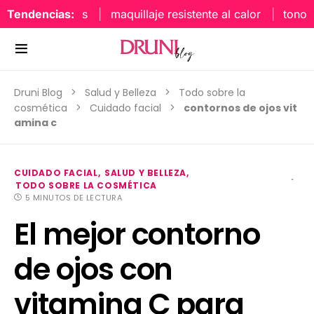
Tendencias:
maquillaje resistente al calor
tonos uña
Druni Blog
Salud y Belleza
Todo sobre la
cosmética
Cuidado facial
contornos de ojos vit
amina c
CUIDADO FACIAL
SALUD Y BELLEZA
TODO SOBRE LA COSMÉTICA
5 MINUTOS DE LECTURA
El mejor contorno
de ojos con
vitamina C para