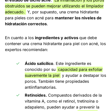
el estado de dicho acné
.
La inflamación y los poros
obstruidos se pueden mejorar utilizando el limpiador
adecuado.
Y, por supuesto, una crema hidratante
para pieles con acné para
mantener los niveles de
hidratación correctos
.
En cuanto a los
ingredientes y activos
que debe
contener una crema hidratante para piel con acné, los
expertos recomiendan:
Ácido salicílico
. Este ingrediente es
conocido por su
capacidad para exfoliar
suavemente la piel
y ayudar a destapar los
poros. También tiene propiedades
antiinflamatorias.
Retinoides.
Compuestos derivados de la
vitamina A, como el retinol, tretinoína o
adapaleno, pueden ayudar a prevenir la