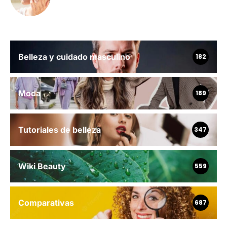
Belleza y cuidado masculino
182
Moda
189
Tutoriales de belleza
347
Wiki Beauty
559
Comparativas
687