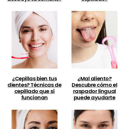
¿Cepillas bien tus
¿Mal aliento?
dientes? Técnicas de
Descubre cómo el
cepillado que sí
raspador lingual
funcionan
puede ayudarte