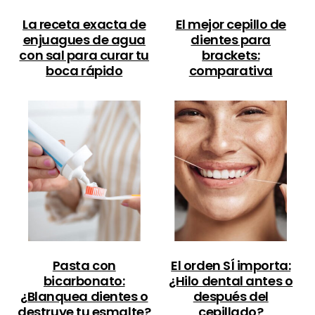
La receta exacta de
El mejor cepillo de
enjuagues de agua
dientes para
con sal para curar tu
brackets:
boca rápido
comparativa
Pasta con
El orden SÍ importa:
bicarbonato:
¿Hilo dental antes o
¿Blanquea dientes o
después del
destruye tu esmalte?
cepillado?