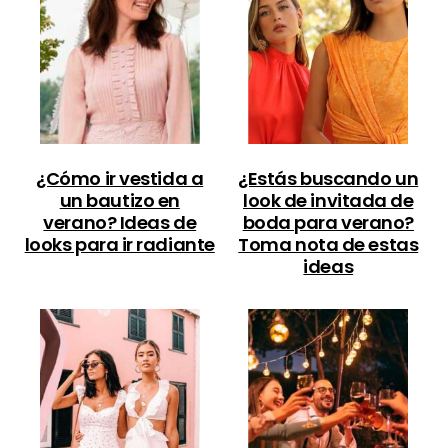
¿Cómo ir vestida a
¿Estás buscando un
un bautizo en
look de invitada de
verano? Ideas de
boda para verano?
looks para ir radiante
Toma nota de estas
ideas