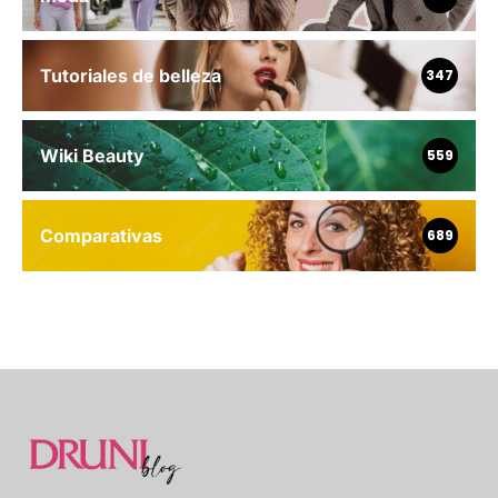
Tutoriales de belleza
347
Wiki Beauty
559
Comparativas
689