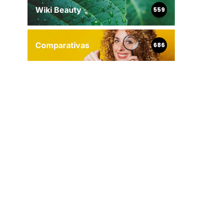
Wiki Beauty
559
Comparativas
686