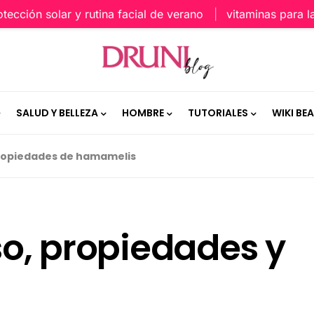
ón solar y rutina facial de verano
vitaminas para la piel
SALUD Y BELLEZA
HOMBRE
TUTORIALES
WIKI BE
ropiedades de hamamelis
o, propiedades y