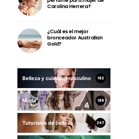
perfume para mujer de
Carolina Herrera?
¿Cuál es el mejor
bronceador Australian
Gold?
Belleza y cuidado masculino
182
Moda
189
Tutoriales de belleza
347