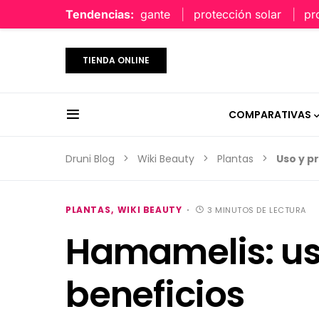
perfume limpio y elegante
Tendencias:
protección solar
protecci
TIENDA ONLINE
COMPARATIVAS
Druni Blog
Wiki Beauty
Plantas
Uso y p
PLANTAS
WIKI BEAUTY
3 MINUTOS DE LECTURA
Hamamelis: us
beneficios