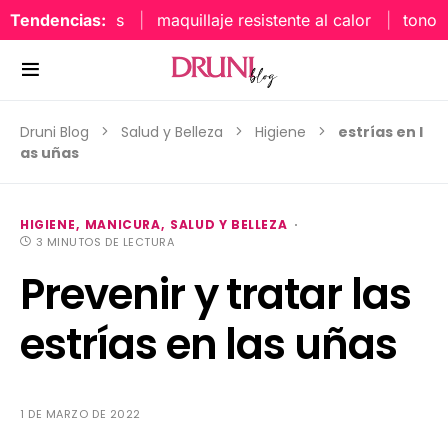
Tendencias:
maquillaje resistente al calor
tonos uñ
Druni Blog
Salud y Belleza
Higiene
estrías en l
as uñas
HIGIENE
MANICURA
SALUD Y BELLEZA
3 MINUTOS DE LECTURA
Prevenir y tratar las
estrías en las uñas
1 DE MARZO DE 2022