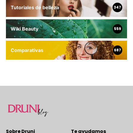
Tutoriales de belleza
347
Wiki Beauty
559
Comparativas
687
Sobre Druni
Te ayudamos