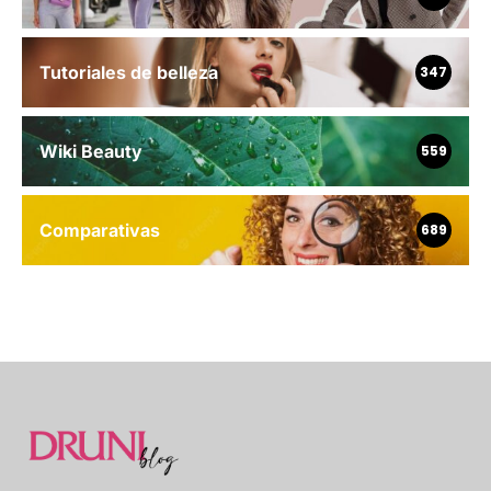
Tutoriales de belleza
347
Wiki Beauty
559
Comparativas
689