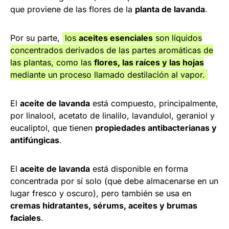
que proviene de las flores de la
planta de lavanda
.
Por su parte,
los
aceites esenciales
son líquidos
concentrados derivados de las partes aromáticas de
las plantas, como las
flores, las raíces y las hojas
mediante un proceso llamado destilación al vapor.
El
aceite de lavanda
está compuesto, principalmente,
por linalool, acetato de linalilo, lavandulol, geraniol y
eucaliptol, que tienen
propiedades antibacterianas y
antifúngicas
.
El
aceite de lavanda
está disponible en forma
concentrada por sí solo (que debe almacenarse en un
lugar fresco y oscuro), pero también se usa en
cremas hidratantes, sérums, aceites y brumas
faciales
.