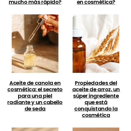
mucho más rápido?
en cosmética?
Aceite de canola en
Propiedades del
cosmética: el secreto
aceite de arroz, un
para una piel
súper ingrediente
radiante y un cabello
que está
de seda
conquistando la
cosmética