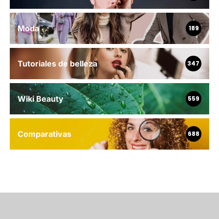
Moda
189
Tutoriales de belleza
347
Wiki Beauty
559
Comparativas
688