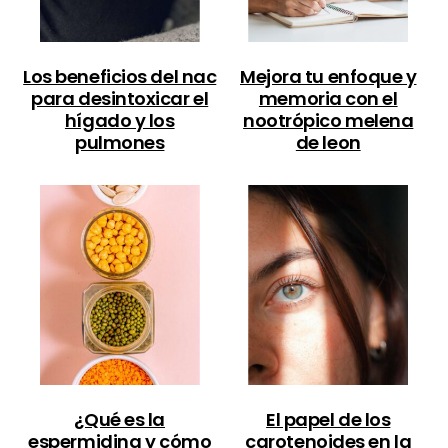
Los beneficios del nac
Mejora tu enfoque y
para desintoxicar el
memoria con el
hígado y los
nootrópico melena
pulmones
de leon
¿Qué es la
El papel de los
espermidina y cómo
carotenoides en la