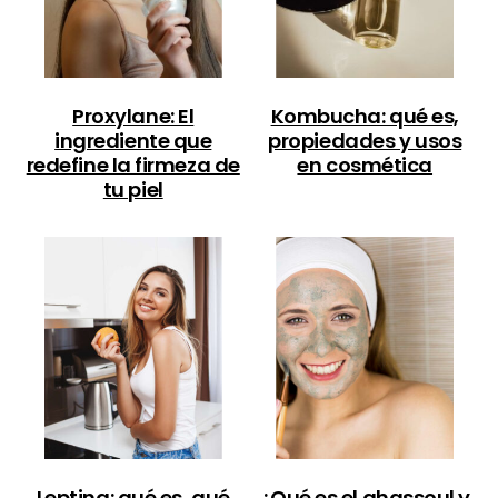
Proxylane: El
Kombucha: qué es,
ingrediente que
propiedades y usos
redefine la firmeza de
en cosmética
tu piel
Leptina: qué es, qué
¿Qué es el ghassoul y