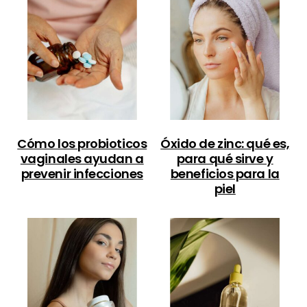
Cómo los probioticos
Óxido de zinc: qué es,
vaginales ayudan a
para qué sirve y
prevenir infecciones
beneficios para la
piel