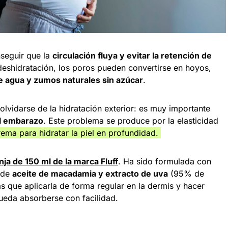
nseguir que la
circulación fluya y evitar la retención de
 deshidratación, los poros pueden convertirse en hoyos,
e agua y zumos naturales sin azúcar
.
olvidarse de la hidratación exterior: es muy importante
 el embarazo
. Este problema se produce por la elasticidad
ema para hidratar la piel en profundidad.
nja de 150 ml de la marca Fluff
. Ha sido formulada con
o de
aceite de macadamia y extracto de uva
(95% de
ás que aplicarla de forma regular en la dermis y hacer
ueda absorberse con facilidad.