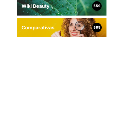
Wiki Beauty
559
Comparativas
689