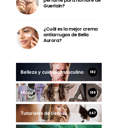
perfume para hombre de
Guerlain?
¿Cuál es la mejor crema
antiarrugas de Bella
Aurora?
Belleza y cuidado masculino
182
Moda
189
Tutoriales de belleza
347