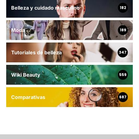
Belleza y cuidado masculino
182
Moda
189
Tutoriales de belleza
347
Wiki Beauty
559
Comparativas
687