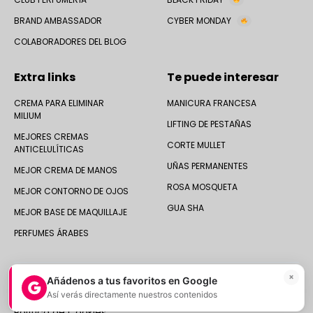
BRAND AMBASSADOR
CYBER MONDAY
COLABORADORES DEL BLOG
Extra links
Te puede interesar
CREMA PARA ELIMINAR
MANICURA FRANCESA
MILIUM
LIFTING DE PESTAÑAS
MEJORES CREMAS
CORTE MULLET
ANTICELULÍTICAS
UÑAS PERMANENTES
MEJOR CREMA DE MANOS
ROSA MOSQUETA
MEJOR CONTORNO DE OJOS
GUA SHA
MEJOR BASE DE MAQUILLAJE
PERFUMES ÁRABES
×
Añádenos a tus favoritos en Google
Así verás directamente nuestros contenidos
© 2025 Druni España ·
Aviso legal
|
Política de Privacidad
|
Política de Cookies