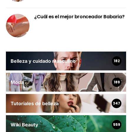
¿Cuál es el mejor bronceador Babaria?
Belleza y cuidado masculino
182
Moda
189
Tutoriales de belleza
347
Wiki Beauty
559