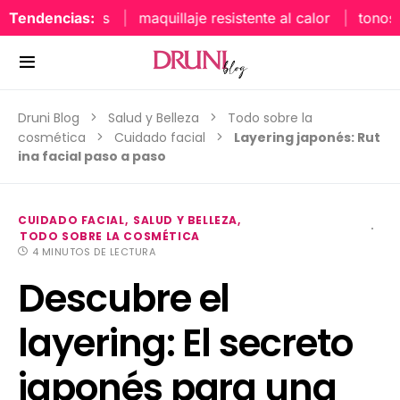
Tendencias:
maquillaje resistente al calor
tonos uña
Druni Blog
Salud y Belleza
Todo sobre la
cosmética
Cuidado facial
Layering japonés: Rut
ina facial paso a paso
CUIDADO FACIAL
SALUD Y BELLEZA
TODO SOBRE LA COSMÉTICA
4 MINUTOS DE LECTURA
Descubre el
layering: El secreto
japonés para una