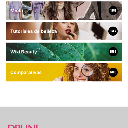
Moda
189
Tutoriales de belleza
347
Wiki Beauty
559
Comparativas
688