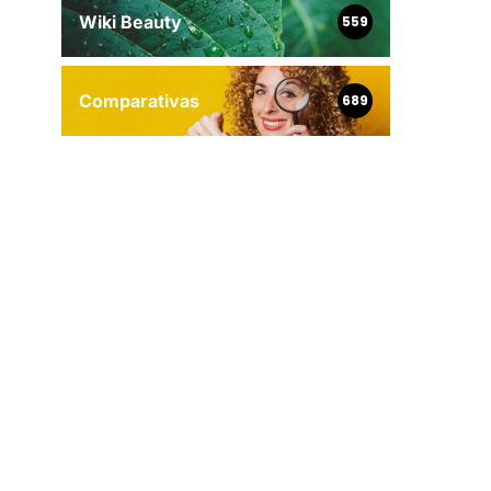
Wiki Beauty
559
Comparativas
689