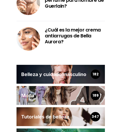
perfume para hombre de
Guerlain?
¿Cuál es la mejor crema
antiarrugas de Bella
Aurora?
Belleza y cuidado masculino
182
Moda
189
Tutoriales de belleza
347