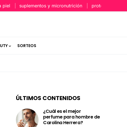
l
suplementos y micronutrición
protección capilar e
AUTY
SORTEOS
ÚLTIMOS CONTENIDOS
¿Cuál es el mejor
perfume para hombre de
Carolina Herrera?