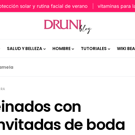
ión solar y rutina facial de verano
vitaminas para la pie
SALUD Y BELLEZA
HOMBRE
TUTORIALES
WIKI BE
pamela
URA
einados con
nvitadas de boda