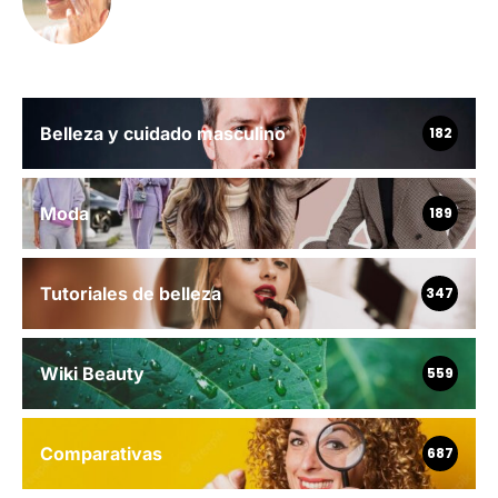
Belleza y cuidado masculino
182
Moda
189
Tutoriales de belleza
347
Wiki Beauty
559
Comparativas
687