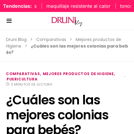
aquillaje labios
Tendencias:
maquillaje resistente al calor
tonos 
Druni Blog
Comparativas
Mejores productos de
Higiene
¿Cuáles son las mejores colonias para beb
és?
COMPARATIVAS
MEJORES PRODUCTOS DE HIGIENE
PUERICULTURA
3 MINUTOS DE LECTURA
¿Cuáles son las
mejores colonias
para bebés?