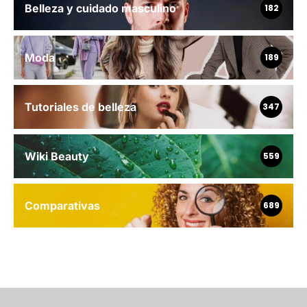
Belleza y cuidado masculino
182
Moda
189
Tutoriales de belleza
347
Wiki Beauty
559
Comparativas
689