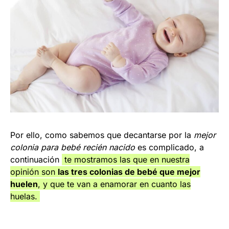
Por ello, como sabemos que decantarse por la
mejor
colonia para bebé recién nacido
es complicado, a
continuación
te mostramos las que en nuestra
opinión son
las tres colonias de bebé que mejor
huelen
, y que te van a enamorar en cuanto las
huelas.