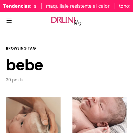
Tendencias:
maquillaje resistente al calor
tonos uñ
BROWSING TAG
bebe
30 posts