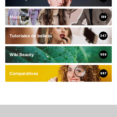
Moda
189
Tutoriales de belleza
347
Wiki Beauty
559
Comparativas
687