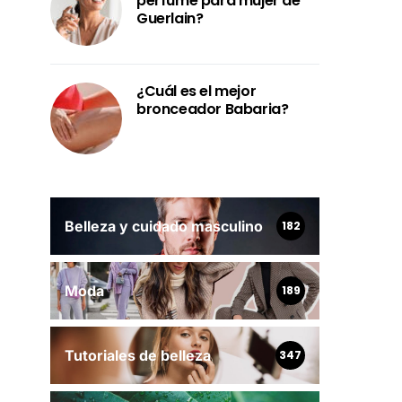
perfume para mujer de
Guerlain?
¿Cuál es el mejor
bronceador Babaria?
Belleza y cuidado masculino
182
Moda
189
Tutoriales de belleza
347