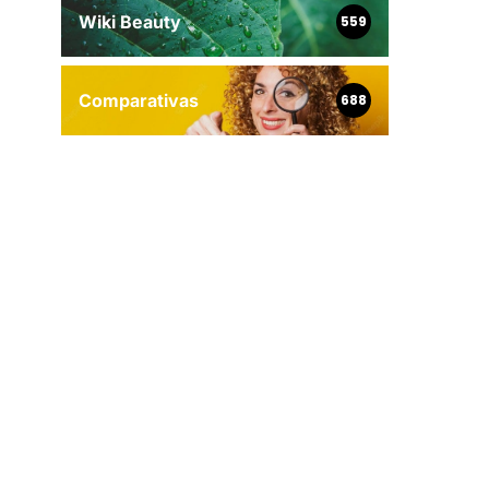
Wiki Beauty
559
Comparativas
688