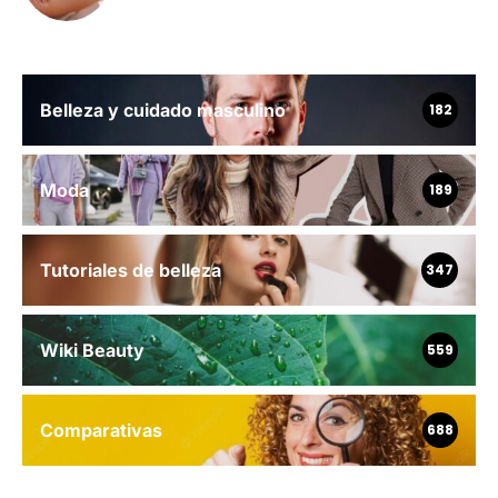
Belleza y cuidado masculino
182
Moda
189
Tutoriales de belleza
347
Wiki Beauty
559
Comparativas
688