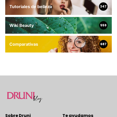
Tutoriales de belleza
347
Wiki Beauty
559
Comparativas
687
Sobre Druni
Te ayudamos