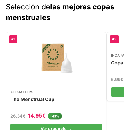
Selección de
las mejores copas
menstruales
#1
#2
INCA FAR
Copa Me
4
5.99€
ALLMATTERS
The Menstrual Cup
14.95€
26.34€
-43%
Ver producto →