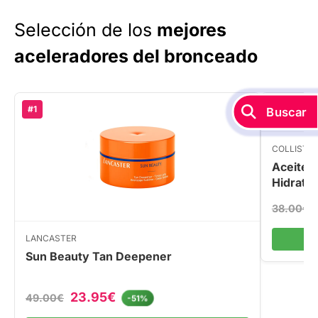
Selección de los
mejores
aceleradores del bronceado
#1
#2
Buscar
COLLISTA
Aceite 
Hidratan
38.00€
LANCASTER
Sun Beauty Tan Deepener
23.95€
49.00€
-51%