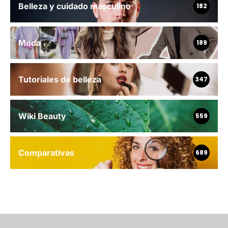
Belleza y cuidado masculino
182
Moda
189
Tutoriales de belleza
347
Wiki Beauty
559
Comparativas
689