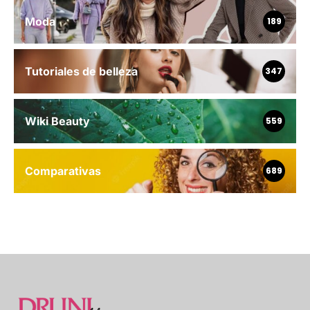
Moda
189
Tutoriales de belleza
347
Wiki Beauty
559
Comparativas
689