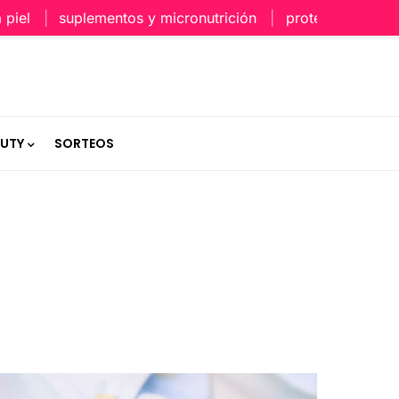
suplementos y micronutrición
protección capilar en v
AUTY
SORTEOS