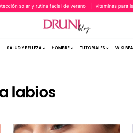
 solar y rutina facial de verano
vitaminas para la piel
SALUD Y BELLEZA
HOMBRE
TUTORIALES
WIKI BE
a labios