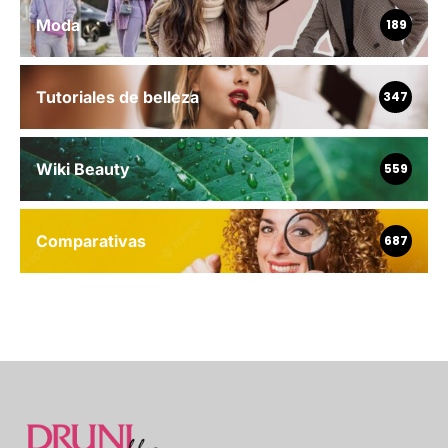
Moda
189
Tutoriales de belleza
347
Wiki Beauty
559
Comparativas
687