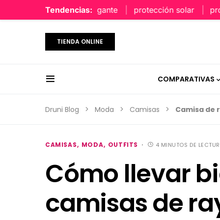
perfume limpio y elegante
Tendencias:
protección solar
protecci
TIENDA ONLINE
COMPARATIVAS
Druni Blog
Moda
Camisas
Camisa de 
CAMISAS
MODA
OUTFITS
4 MINUTOS DE LECTU
Cómo llevar bi
camisas de ra