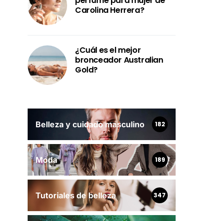
perfume para mujer de
Carolina Herrera?
¿Cuál es el mejor
bronceador Australian
Gold?
Belleza y cuidado masculino
182
Moda
189
Tutoriales de belleza
347