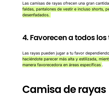
Las camisas de rayas ofrecen una gran cantid
faldas, pantalones de vestir e incluso shorts, 
desenfadados.
4. Favorecen a todos los
Las rayas pueden jugar a tu favor dependiend
haciéndote parecer más alta y estilizada, mien
manera favorecedora en áreas específicas
.
Camisa de rayas