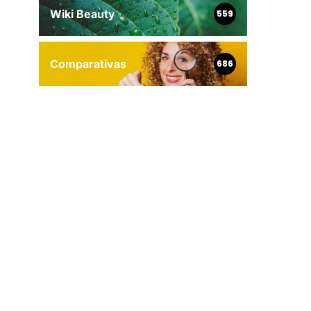
Wiki Beauty
559
Comparativas
686