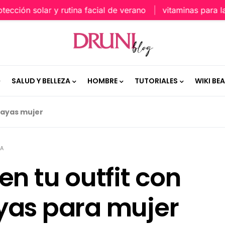
ón solar y rutina facial de verano
vitaminas para la piel
SALUD Y BELLEZA
HOMBRE
TUTORIALES
WIKI BE
rayas mujer
RA
en tu outfit con
yas para mujer