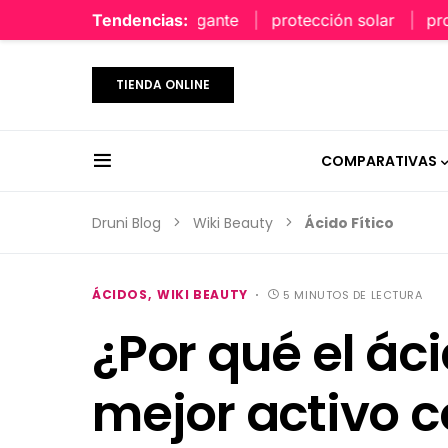
perfume limpio y elegante
Tendencias:
protección solar
protecc
TIENDA ONLINE
COMPARATIVAS
Druni Blog
Wiki Beauty
Ácido Fítico
ÁCIDOS
WIKI BEAUTY
5 MINUTOS DE LECTURA
¿Por qué el ácid
mejor activo co