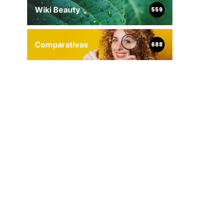
Wiki Beauty
559
Comparativas
688