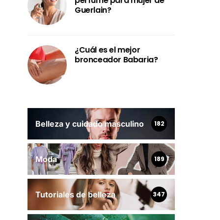
perfume para mujer de
Guerlain?
¿Cuál es el mejor
bronceador Babaria?
Belleza y cuidado masculino
182
Moda
189
Tutoriales de belleza
347