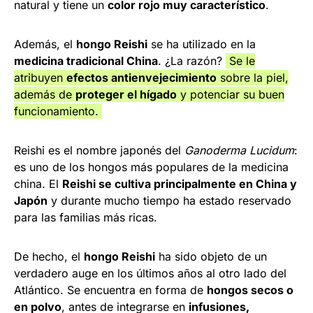
natural y tiene un
color rojo muy característico
.
Además, el
hongo Reishi
se ha utilizado en la
medicina tradicional China
. ¿La razón?
Se le
atribuyen
efectos antienvejecimiento
sobre la piel,
además de
proteger el hígado
y potenciar su buen
funcionamiento.
Reishi es el nombre japonés del
Ganoderma Lucidum
:
es uno de los hongos más populares de la medicina
china. El
Reishi se cultiva principalmente en China y
Japón
y durante mucho tiempo ha estado reservado
para las familias más ricas.
De hecho, el
hongo Reishi
ha sido objeto de un
verdadero auge en los últimos años al otro lado del
Atlántico. Se encuentra en forma de
hongos secos o
en polvo
, antes de integrarse en
infusiones,