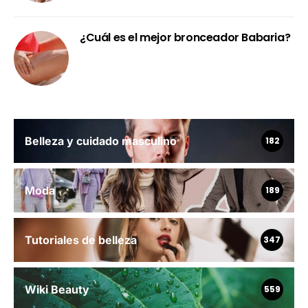
¿Cuál es el mejor bronceador Babaria?
Belleza y cuidado masculino
182
Moda
189
Tutoriales de belleza
347
Wiki Beauty
559