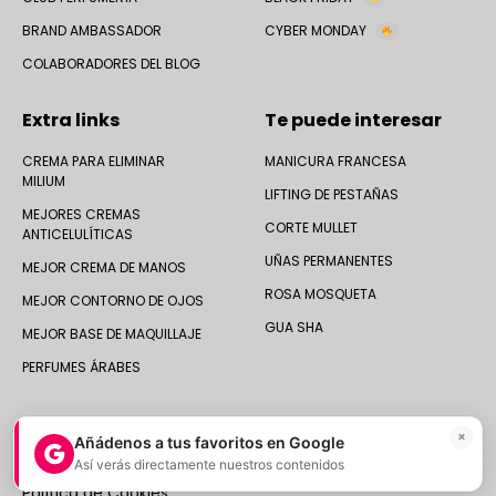
BRAND AMBASSADOR
CYBER MONDAY
COLABORADORES DEL BLOG
Extra links
Te puede interesar
CREMA PARA ELIMINAR
MANICURA FRANCESA
MILIUM
LIFTING DE PESTAÑAS
MEJORES CREMAS
CORTE MULLET
ANTICELULÍTICAS
UÑAS PERMANENTES
MEJOR CREMA DE MANOS
ROSA MOSQUETA
MEJOR CONTORNO DE OJOS
GUA SHA
MEJOR BASE DE MAQUILLAJE
PERFUMES ÁRABES
×
Añádenos a tus favoritos en Google
Así verás directamente nuestros contenidos
© 2025 Druni España ·
Aviso legal
|
Política de Privacidad
|
Política de Cookies