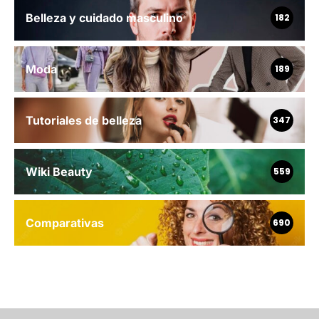
Belleza y cuidado masculino
182
Moda
189
Tutoriales de belleza
347
Wiki Beauty
559
Comparativas
690