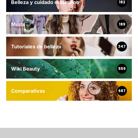
Belleza y cuidado masculino
182
Moda
189
Tutoriales de belleza
347
Wiki Beauty
559
Comparativas
687