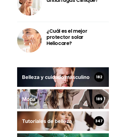
antiarrugas Clinique?
¿Cuál es el mejor
protector solar
Heliocare?
Belleza y cuidado masculino
182
Moda
189
Tutoriales de belleza
347