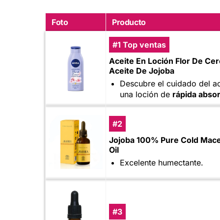
Foto
Producto
#1 Top ventas
Aceite En Loción Flor De Ce
Aceite De Jojoba
Descubre el cuidado del ac
una loción de
rápida absor
#2
Jojoba 100% Pure Cold Mac
Oil
Excelente humectante.
#3