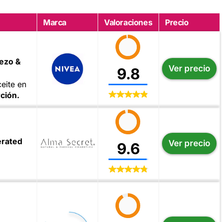
Marca
Valoraciones
Precio
rezo &
Ver precio
9.8
eite en
ción.
erated
Ver precio
9.6