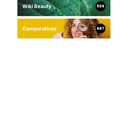
Wiki Beauty
559
Comparativas
687