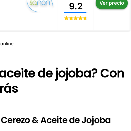
Ver precio
9.2
online
 aceite de jojoba? Con
arás
de Cerezo & Aceite de Jojoba