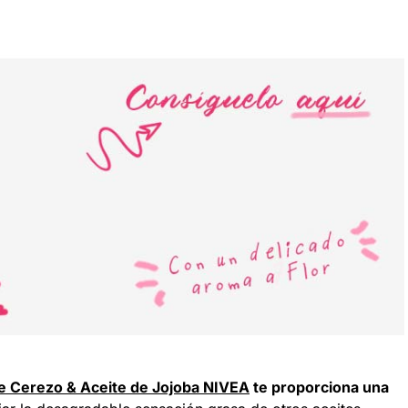
 de Cerezo & Aceite de Jojoba NIVEA
te proporciona una