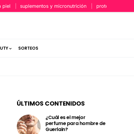
l
suplementos y micronutrición
protección capilar e
AUTY
SORTEOS
ÚLTIMOS CONTENIDOS
¿Cuál es el mejor
perfume para hombre de
Guerlain?