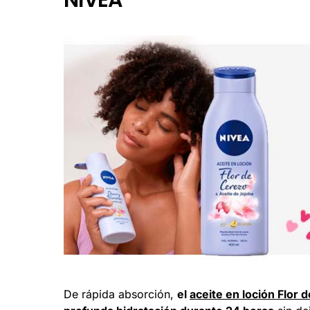
De rápida absorción,
el
aceite en loción Flor