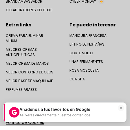
BRAND AMBASSADOR
CYBER MONDAY
COLABORADORES DEL BLOG
Extra links
Te puede interesar
CREMA PARA ELIMINAR
MANICURA FRANCESA
MILIUM
LIFTING DE PESTAÑAS
MEJORES CREMAS
CORTE MULLET
ANTICELULÍTICAS
UÑAS PERMANENTES
MEJOR CREMA DE MANOS
ROSA MOSQUETA
MEJOR CONTORNO DE OJOS
GUA SHA
MEJOR BASE DE MAQUILLAJE
PERFUMES ÁRABES
×
Añádenos a tus favoritos en Google
Así verás directamente nuestros contenidos
© 2025 Druni España ·
Aviso legal
|
Política de Privacidad
|
Política de Cookies