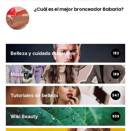
¿Cuál es el mejor bronceador Babaria?
Belleza y cuidado masculino
182
Moda
189
Tutoriales de belleza
347
Wiki Beauty
559