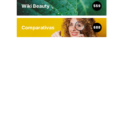
Wiki Beauty
559
Comparativas
688