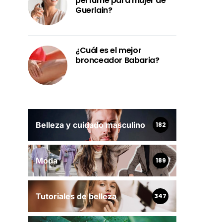
perfume para mujer de
Guerlain?
¿Cuál es el mejor
bronceador Babaria?
Belleza y cuidado masculino
182
Moda
189
Tutoriales de belleza
347