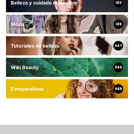
Belleza y cuidado masculino
182
Moda
189
Tutoriales de belleza
347
Wiki Beauty
559
Comparativas
689