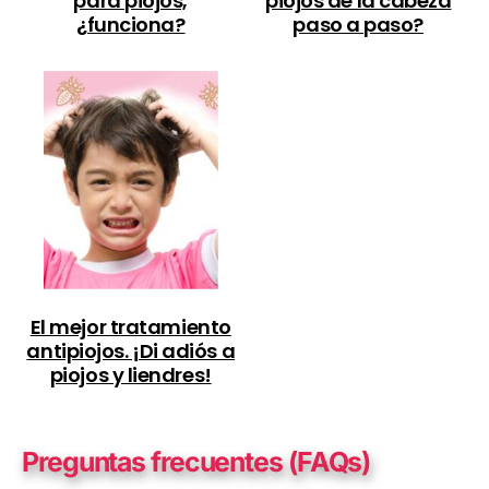
para piojos,
piojos de la cabeza
¿funciona?
paso a paso?
El mejor tratamiento
antipiojos. ¡Di adiós a
piojos y liendres!
Preguntas frecuentes (FAQs)