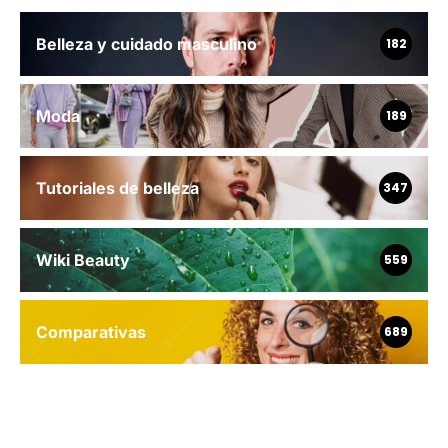
Belleza y cuidado masculino
182
Moda
189
Tutoriales de belleza
347
Wiki Beauty
559
Comparativas
689