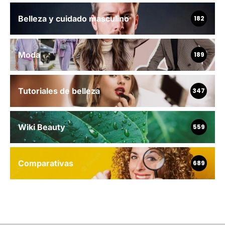
Belleza y cuidado masculino
182
Moda
189
Tutoriales de belleza
347
Wiki Beauty
559
Comparativas
689