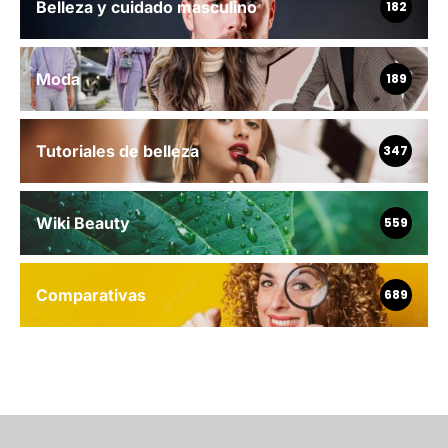
Belleza y cuidado masculino
182
Moda
189
Tutoriales de belleza
347
Wiki Beauty
559
Comparativas
689