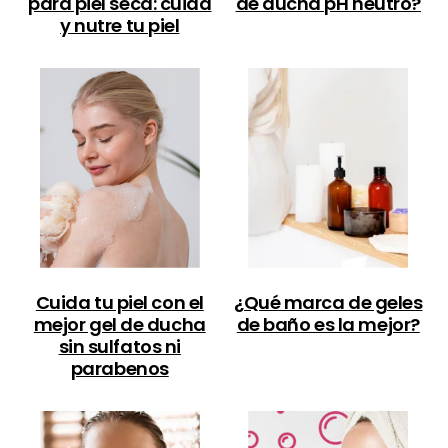
para piel seca: cuida
de ducha pH neutro?
y nutre tu piel
Cuida tu piel con el
¿Qué marca de geles
mejor gel de ducha
de baño es la mejor?
sin sulfatos ni
parabenos