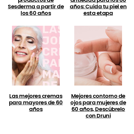
Sesderma a partir de
años: Cuida tu piel en
los 60 años
esta etapa
Las mejores cremas
Mejores contorno de
para mayores de 60
ojos para mujeres de
años
60 años, Descúbrelo
con Druni