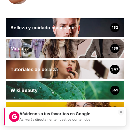
Belleza y cuidado masculino
182
Moda
189
Tutoriales de belleza
347
Wiki Beauty
559
Comparativas
688
×
Añádenos a tus favoritos en Google
Así verás directamente nuestros contenidos