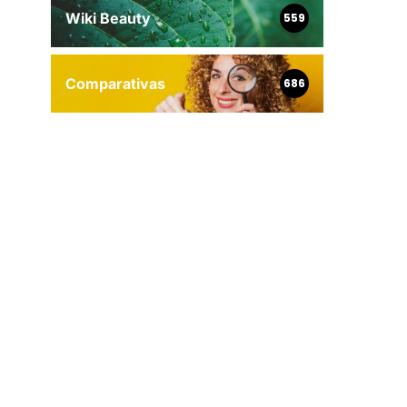
Wiki Beauty
559
Comparativas
686