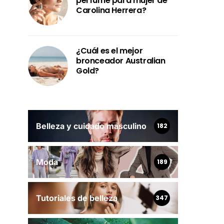
perfume para mujer de
Carolina Herrera?
¿Cuál es el mejor
bronceador Australian
Gold?
Belleza y cuidado masculino
182
Moda
189
Tutoriales de belleza
347