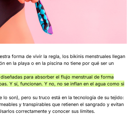
tra forma de vivir la regla, los bikinis menstruales llegan
ón en la playa o en la piscina no tiene por qué ser un
diseñadas para absorber el flujo menstrual de forma
as. Y sí, funcionan. Y no, no se inflan en el agua como si
 lo son), pero su truco está en la tecnología de su tejido:
ables y transpirables que retienen el sangrado y evitan
Usarlos correctamente y conocer sus límites.