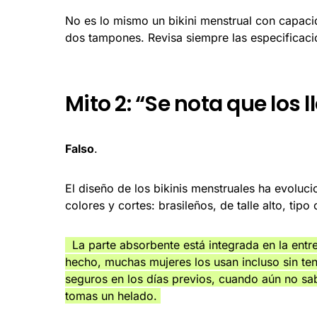
No es lo mismo un bikini menstrual con capa
dos tampones. Revisa siempre las especificacio
Mito 2: “Se nota que los l
Falso
.
El diseño de los bikinis menstruales ha evoluc
colores y cortes: brasileños, de talle alto, tipo
La parte absorbente está integrada en la entr
hecho, muchas mujeres los usan incluso sin te
seguros en los días previos, cuando aún no sa
tomas un helado.