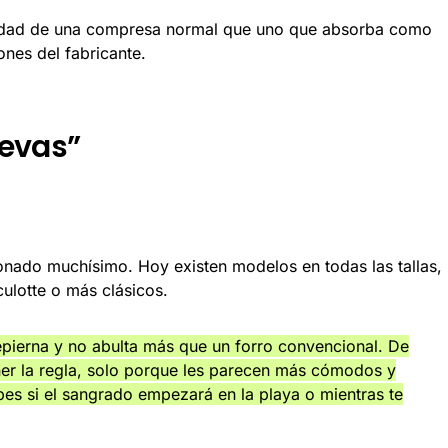
cidad de una compresa normal que uno que absorba como
nes del fabricante.
levas”
ionado muchísimo. Hoy existen modelos en todas las tallas,
 culotte o más clásicos.
epierna y no abulta más que un forro convencional. De
ner la regla, solo porque les parecen más cómodos y
bes si el sangrado empezará en la playa o mientras te