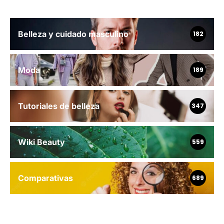
Belleza y cuidado masculino
182
Moda
189
Tutoriales de belleza
347
Wiki Beauty
559
Comparativas
689