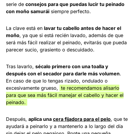
serie de
consejos para que puedas lucir tu peinado
con moño samurái
siempre perfecto.
La clave está en
lavar tu cabello antes de hacer el
moño
, ya que si está recién lavado, además de que
será más fácil realizar el peinado, evitarás que pueda
parecer sucio, grasiento o descuidado.
Tras lavarlo,
sécalo primero con una toalla y
después con el secador para darle más volumen
.
En caso de que lo tengas rizado, ondulado o
excesivamente grueso,
te recomendamos alisarlo
para que sea más fácil manejar el cabello y hacer el
peinado.
Después,
aplica una
cera fijadora para el pelo
, que te
ayudará a peinarlo y a mantenerlo a lo largo del día
sin dejar el pelo pegajoso. Ponte una pequeña