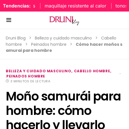
Tendencias:
maquillaje resistente al calor
tonos uñ
Druni Blog
Belleza y cuidado masculino
Cabello
hombre
Peinados hombre
Cómo hacer moños s
amurai para hombre
BELLEZA Y CUIDADO MASCULINO
CABELLO HOMBRE
PEINADOS HOMBRE
3 MINUTOS DE LECTURA
Moño samurái para
hombre: cómo
hacerlo y llevarlo