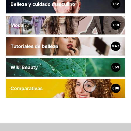
Belleza y cuidado masculino
182
Moda
189
Tutoriales de belleza
347
Wiki Beauty
559
Comparativas
688