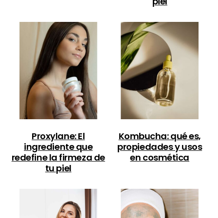
piel
Proxylane: El
Kombucha: qué es,
ingrediente que
propiedades y usos
redefine la firmeza de
en cosmética
tu piel