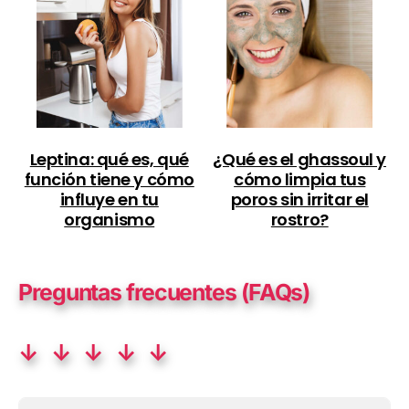
Leptina: qué es, qué
¿Qué es el ghassoul y
función tiene y cómo
cómo limpia tus
influye en tu
poros sin irritar el
organismo
rostro?
Preguntas frecuentes (FAQs)
↓ ↓ ↓ ↓ ↓