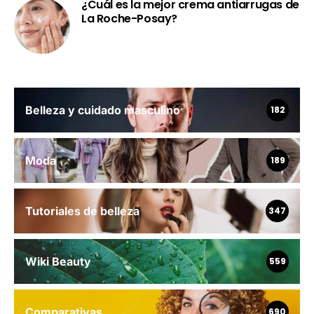
¿Cuál es la mejor crema antiarrugas de
La Roche-Posay?
Belleza y cuidado masculino
182
Moda
189
Tutoriales de belleza
347
Wiki Beauty
559
Comparativas
690