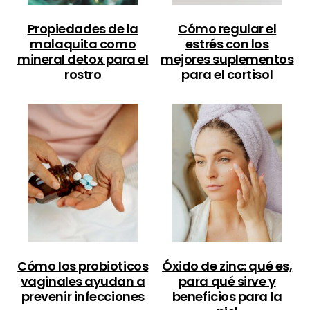
Propiedades de la
Cómo regular el
malaquita como
estrés con los
mineral detox para el
mejores suplementos
rostro
para el cortisol
Cómo los probioticos
Óxido de zinc: qué es,
vaginales ayudan a
para qué sirve y
prevenir infecciones
beneficios para la