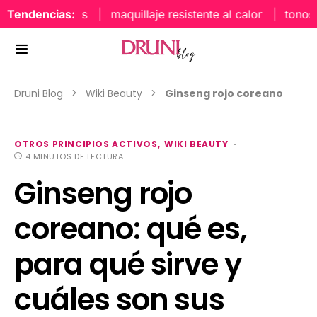
Tendencias:
maquillaje resistente al calor
tonos uñas
Druni Blog
Wiki Beauty
Ginseng rojo coreano
OTROS PRINCIPIOS ACTIVOS
WIKI BEAUTY
4 MINUTOS DE LECTURA
Ginseng rojo
coreano: qué es,
para qué sirve y
cuáles son sus