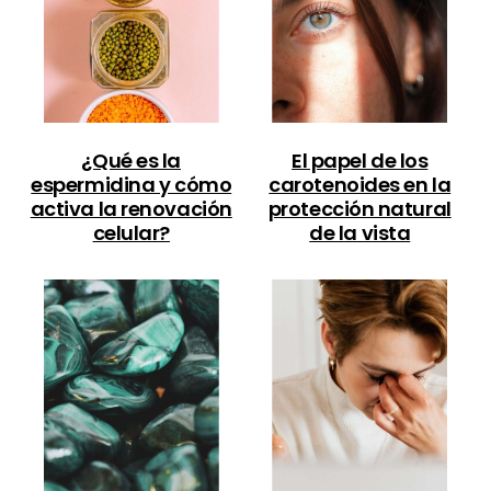
¿Qué es la
El papel de los
espermidina y cómo
carotenoides en la
activa la renovación
protección natural
celular?
de la vista