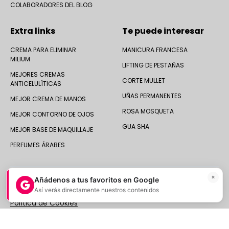
COLABORADORES DEL BLOG
Extra links
Te puede interesar
CREMA PARA ELIMINAR
MANICURA FRANCESA
MILIUM
LIFTING DE PESTAÑAS
MEJORES CREMAS
CORTE MULLET
ANTICELULÍTICAS
UÑAS PERMANENTES
MEJOR CREMA DE MANOS
ROSA MOSQUETA
MEJOR CONTORNO DE OJOS
GUA SHA
MEJOR BASE DE MAQUILLAJE
PERFUMES ÁRABES
×
Añádenos a tus favoritos en Google
Así verás directamente nuestros contenidos
© 2025 Druni España ·
Aviso legal
|
Política de Privacidad
|
Política de Cookies